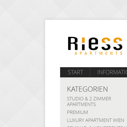
START
INFORMAT
KATEGORIEN
STUDIO & 2 ZIMMER
APARTMENTS
PREMIUM
LUXURY APARTMENT WIEN