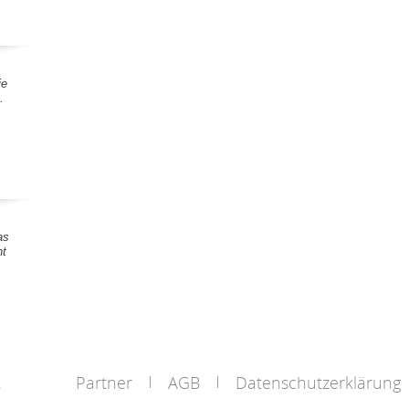
ie
.
as
nt
Partner
AGB
Datenschutzerklärung
s