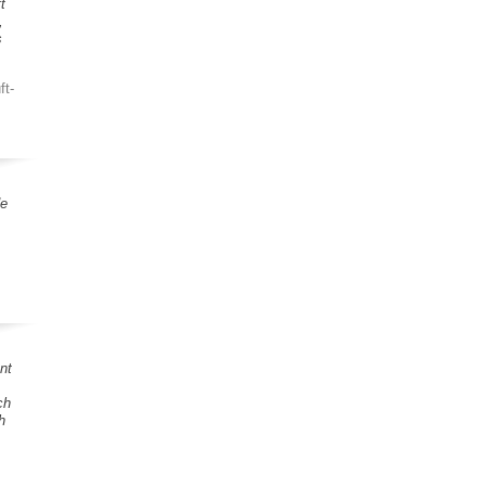
t
,
s
ft-
de
nt
ch
h