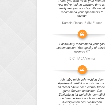
Thank you also for all your help thi
year we've had an amazing time a
really enjoyed our stay. We would
recommend your apartments to
anyone.
Kareela Florian, BMM Europe
"I absolutely recommend your goo
accomodation. Your quality of servi
deserve it!"
B.C., IAEA Vienna
Ich habe mich sehr wohl in dem
Apartment gefühlt und möchte mic
an dieser Stelle noch einmal für d
guten Service bedanken. Die
Einrichtung ist wohnlich, gemütlic
und man erkennt auch an vielen
Kleinigkeiten den "weiblichen